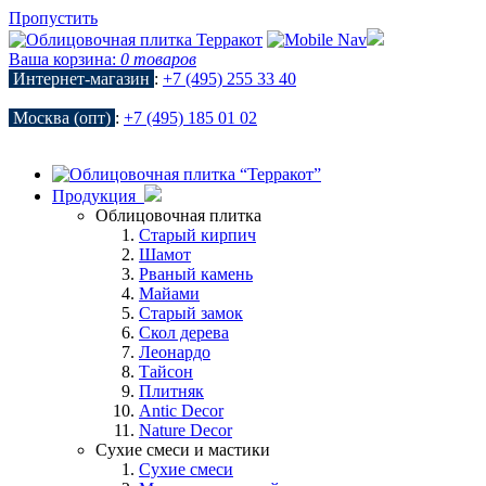
Пропустить
Ваша корзина:
0 товаров
Интернет-магазин
:
+7 (495) 255 33 40
Москва (опт)
:
+7 (495) 185 01 02
Продукция
Облицовочная плитка
Старый кирпич
Шамот
Рваный камень
Майами
Старый замок
Скол дерева
Леонардо
Тайсон
Плитняк
Antic Decor
Nature Decor
Сухие смеси и мастики
Сухие смеси