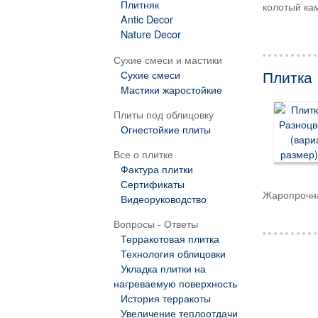
Плитняк
колотый ка
Antic Decor
Nature Decor
Сухие смеси и мастики
Сухие смеси
Плитка 
Мастики жаростойкие
Плиты под облицовку
Огнестойкие плиты
Все о плитке
Фактура плитки
Сертификаты
Жаропрочна
Видеоруководство
Вопросы - Ответы
Терракотовая плитка
Технология облицовки
Укладка плитки на
нагреваемую поверхность
История терракоты
Увеличение теплоотдачи