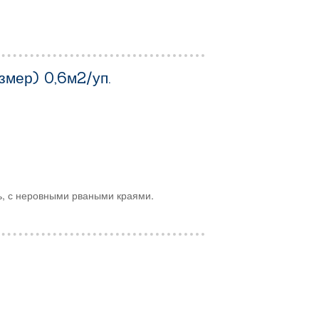
змер) 0,6м2/уп.
, с неровными рваными краями.