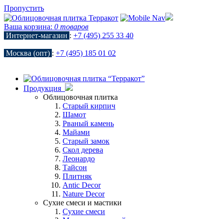
Пропустить
Ваша корзина:
0 товаров
Интернет-магазин
:
+7 (495) 255 33 40
Москва (опт)
:
+7 (495) 185 01 02
Продукция
Облицовочная плитка
Старый кирпич
Шамот
Рваный камень
Майами
Старый замок
Скол дерева
Леонардо
Тайсон
Плитняк
Antic Decor
Nature Decor
Сухие смеси и мастики
Сухие смеси