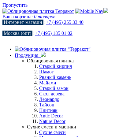
Пропустить
Ваша корзина:
0 товаров
Интернет-магазин
:
+7 (495) 255 33 40
Москва (опт)
:
+7 (495) 185 01 02
Продукция
Облицовочная плитка
Старый кирпич
Шамот
Рваный камень
Майами
Старый замок
Скол дерева
Леонардо
Тайсон
Плитняк
Antic Decor
Nature Decor
Сухие смеси и мастики
Сухие смеси